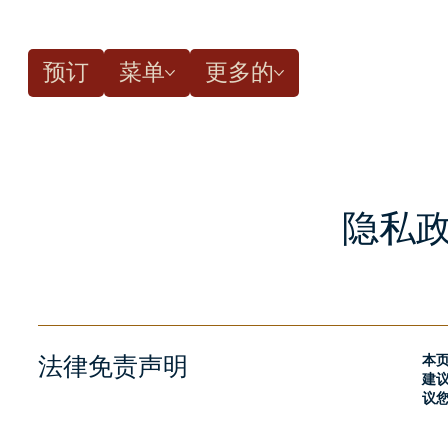
预订
菜单
更多的
隐私
法律免责声明
本
建
议