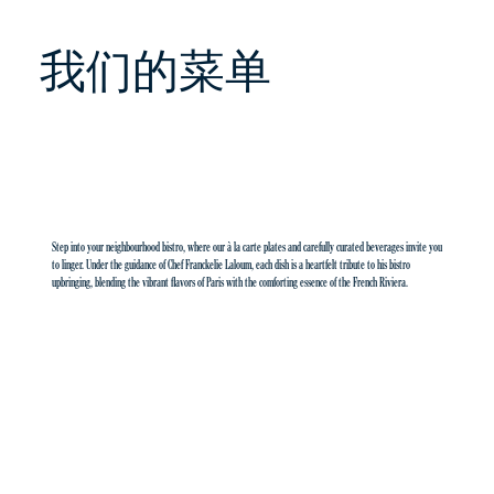
我们的菜单
Step into your neighbourhood bistro, where our à la carte plates and carefully curated beverages invite you
to linger. Under the guidance of Chef Franckelie Laloum, each dish is a heartfelt tribute to his bistro
upbringing, blending the vibrant flavors of Paris with the comforting essence of the French Riviera.