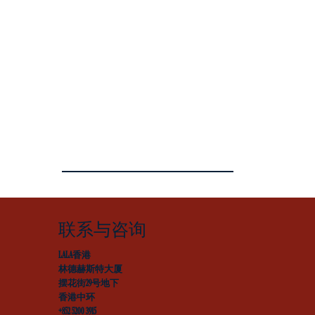
联系与咨询
LALA香港
林德赫斯特大厦
摆花街29号地下
香港中环
+852 5200 3915