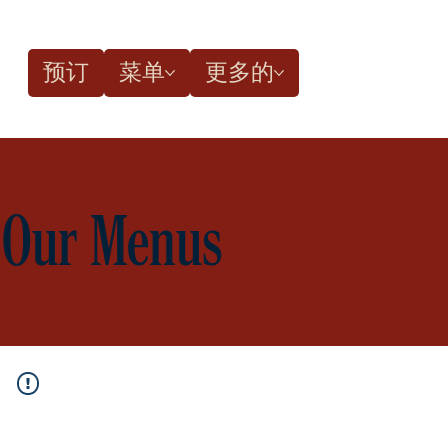
预订
菜单
更多的
Our Menus